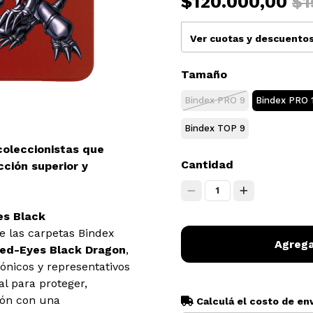
$120.000,00
$1
Ver cuotas y descuento
Tamaño
Bindex PRO 9
Bindex PRO 
Bindex TOP 9
coleccionistas que
Cantidad
cción superior y
1
es Black
e las carpetas Bindex
Agrega
ed-Eyes Black Dragon
,
ónicos y representativos
al para proteger,
ción con una
Calculá el costo de en