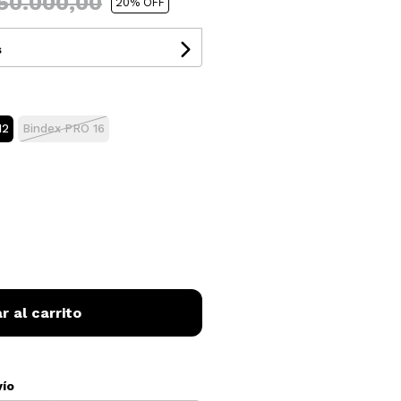
50.000,00
20
% OFF
s
12
Bindex PRO 16
r al carrito
vío