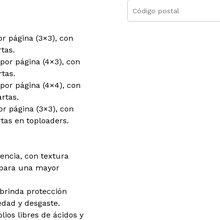
.
or página (3×3), con
tas.
 por página (4×3), con
tas.
 por página (4×4), con
rtas.
or página (3×3), con
tas en toploaders.
tencia, con textura
 para una mayor
 brinda protección
dad y desgaste.
lios libres de ácidos y